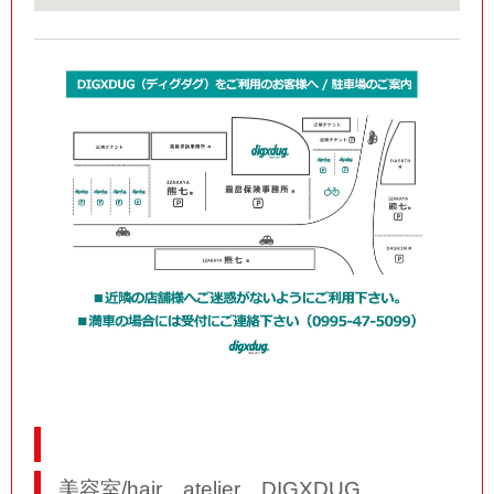
美容室/hair atelier DIGXDUG.